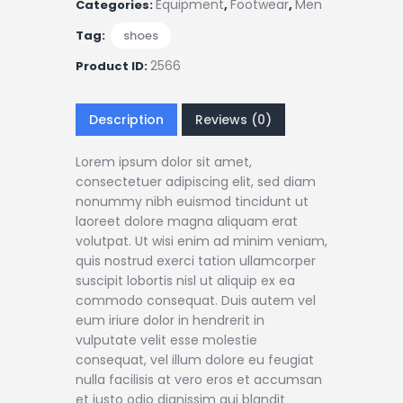
Equipment
Footwear
Men
Categories:
,
,
Tag:
shoes
2566
Product ID:
Description
Reviews (0)
Lorem ipsum dolor sit amet,
consectetuer adipiscing elit, sed diam
nonummy nibh euismod tincidunt ut
laoreet dolore magna aliquam erat
volutpat. Ut wisi enim ad minim veniam,
quis nostrud exerci tation ullamcorper
suscipit lobortis nisl ut aliquip ex ea
commodo consequat. Duis autem vel
eum iriure dolor in hendrerit in
vulputate velit esse molestie
consequat, vel illum dolore eu feugiat
nulla facilisis at vero eros et accumsan
et iusto odio dignissim qui blandit