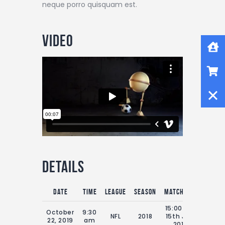
neque porro quisquam est.
Video
Home
Shop
Close
Details
Date
Time
League
Season
Match Day
Full T
15:00 Sat
October
9:30
NFL
2018
15th July
73'
22, 2019
am
2018