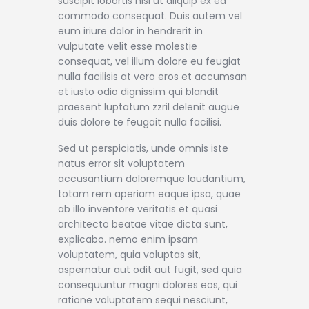
suscipit lobortis nisl ut aliquip ex ea
commodo consequat. Duis autem vel
eum iriure dolor in hendrerit in
vulputate velit esse molestie
consequat, vel illum dolore eu feugiat
nulla facilisis at vero eros et accumsan
et iusto odio dignissim qui blandit
praesent luptatum zzril delenit augue
duis dolore te feugait nulla facilisi.
Sed ut perspiciatis, unde omnis iste
natus error sit voluptatem
accusantium doloremque laudantium,
totam rem aperiam eaque ipsa, quae
ab illo inventore veritatis et quasi
architecto beatae vitae dicta sunt,
explicabo. nemo enim ipsam
voluptatem, quia voluptas sit,
aspernatur aut odit aut fugit, sed quia
consequuntur magni dolores eos, qui
ratione voluptatem sequi nesciunt,