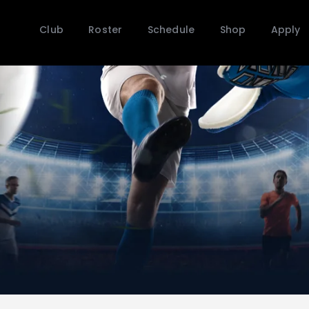
Club
Club
Roster
Schedule
Shop
Apply
Roster
Schedule
Shop
Apply
n