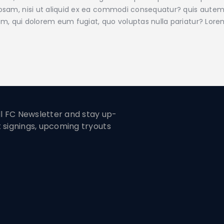
iosam, nisi ut aliquid ex ea commodi consequatur? quis autem 
illum, qui dolorem eum fugiat, quo voluptas nulla pariatur? Lo
ill FC Newsletter and stay up-
t signings, upcoming tryouts