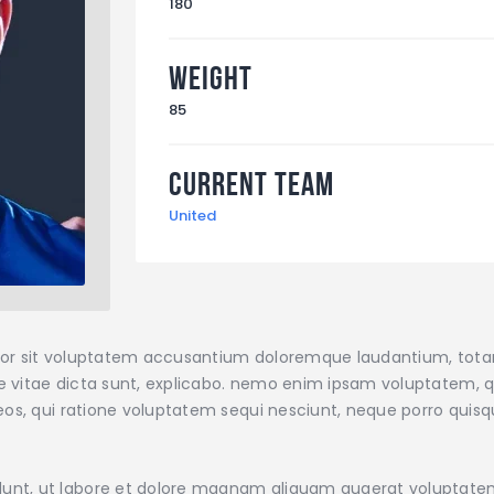
180
Weight
85
Current Team
United
error sit voluptatem accusantium doloremque laudantium, tot
ae vitae dicta sunt, explicabo. nemo enim ipsam voluptatem, qu
os, qui ratione voluptatem sequi nesciunt, neque porro quisqu
nt, ut labore et dolore magnam aliquam quaerat voluptate