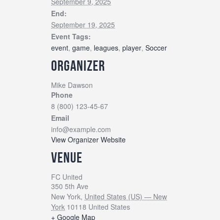
September 9, 2025
End:
September 19, 2025
Event Tags:
event
,
game
,
leagues
,
player
,
Soccer
ORGANIZER
Mike Dawson
Phone
8 (800) 123-45-67
Email
info@example.com
View Organizer Website
VENUE
FC United
350 5th Ave
New York
,
United States (US) — New
York
10118
United States
+ Google Map