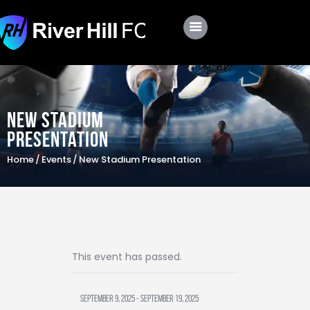
Club
Roster
New Stadium
Presentation
Schedule
Home
Events
New Stadium Presentation
Shop
Apply
This event has passed.
September 9, 2025
-
September 19, 2025